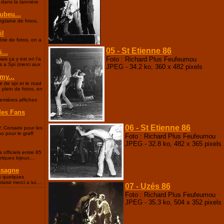
 dans la tannière
ubeu...
gtaine de fotos,
il
rie de fotos, on a
05 - St Etienne 86
...
Foto : Richard Plus Feufeumou
ais ça y est on l’a
s a Spi (merci aux
JPEG - 34.2 ko, 360 x 482 pixels
.
my...
e de spi et le road
e plein de fotos, en
remières affiches
des Fans
06 - St Etienne 86
, Corsaire pour les
ao pour le graff
Foto : Richard Plus Feufeumou
JPEG - 32.8 ko, 482 x 365 pixels
 officiels entre 85
lques bijoux....
ssagne
es quelques
isir merci a lui....
07 - Uzés 86
Foto : Richard Plus Feufeumou
JPEG - 35.3 ko, 504 x 352 pixels