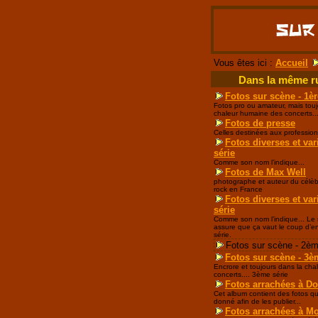
Vous êtes ici :
Accueil
Dans la même r
Fotos sur scène - 1èr
Fotos pro ou amateur, mais touj
chaleur humaine des concerts..
Fotos de presse
Celles destinées aux profession
Fotos diverses et var
série
Comme son nom l’indique...
Fotos de Max Well
photographe et auteur du célèb
rock en France
Fotos diverses et var
série
Comme son nom l’indique... Le r
assure que ça vaut le coup d’e
série.
Fotos sur scène - 2èm
Fotos sur scène - 3è
Encrore et toujours dans la cha
concerts.... 3ème série
Fotos arrachées à D
Cet album contient des fotos q
donné afin de les publier...
Fotos arrachées à M