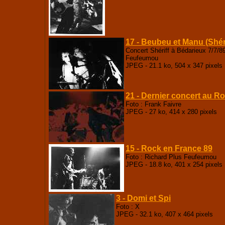
17 - Beubeu et Manu (Shéri
Concert Shériff à Bédarieux 7/7/8
Feufeumou
JPEG - 21.1 ko, 504 x 347 pixels
21 - Dernier concert au R
Foto : Frank Faivre
JPEG - 27 ko, 414 x 280 pixels
15 - Rock en France 89
Foto : Richard Plus Feufeumou
JPEG - 18.8 ko, 401 x 254 pixels
3 - Domi et Spi
Foto : X
JPEG - 32.1 ko, 407 x 464 pixels