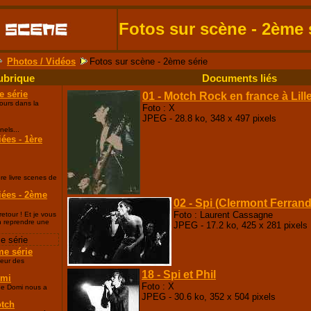
Fotos sur scène - 2ème 
Photos / Vidéos
Fotos sur scène - 2ème série
ubrique
Documents liés
e série
01 - Motch Rock en france à Lill
ours dans la
Foto : X
.
JPEG - 28.8 ko, 348 x 497 pixels
nels...
iées - 1ère
re livre scenes de
iées - 2ème
02 - Spi (Clermont Ferrand
Foto : Laurent Cassagne
etour ! Et je vous
n reprendre une
JPEG - 17.2 ko, 425 x 281 pixels
e série
me série
leur des
18 - Spi et Phil
omi
Foto : X
ue Domi nous a
JPEG - 30.6 ko, 352 x 504 pixels
otch