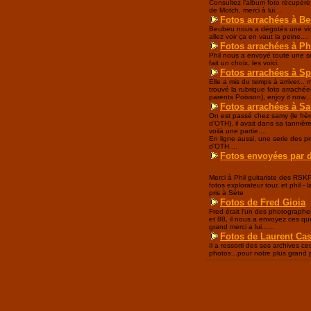
Consultez l’album foto récupéré
de Motch, merci à lui...
Fotos arrachées à Be
Beubeu nous a dégotés une vin
allez voir ça en vaut la peine....
Fotos arrachées à Ph
Phil nous a envoyé toute une sé
fait un choix, les voici.
Fotos arrachées à Spi
Elle a mis du temps à arriver... m
trouvé la rubrique foto arrachée
parents Poisson), enjoy it now...
Fotos arrachées à Sa
On est passé chez samy (le frèr
d’OTH), il avait dans sa tannièr
voilà une partie....
En ligne aussi, une serie des p
d’OTH....
Fotos envoyées par 
Merci à Phil guitariste des RSKP
fotos explorateur tour, et phil - l
pris à Sète
Fotos de Fred Gioia
Fred était l’un des photographes
et 88, il nous a envoyez ces que
grand merci a lui......
Fotos de Laurent Ca
Il a ressorti des ses archives c
photos...pour notre plus grand pla