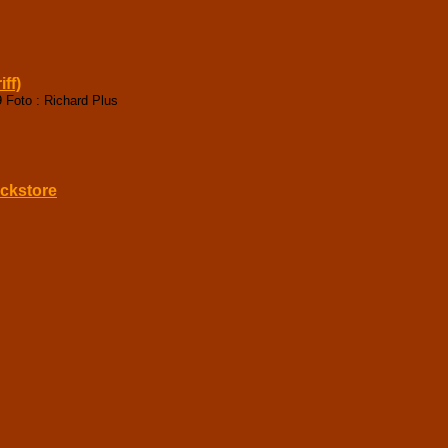
ff)
9 Foto : Richard Plus
ockstore