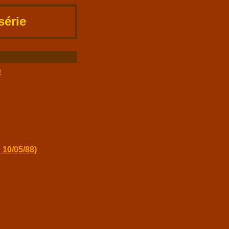
série
e
 10/05/88)