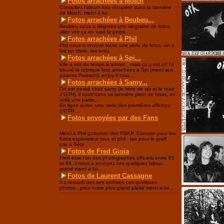
Fotos arrachées à Motch
Consultez l’album foto récupéré dans la tannière
de Motch, merci à lui...
Fotos arrachées à Beubeu...
Beubeu nous a dégotés une vingtaine de fotos,
allez voir ça en vaut la peine....
Fotos arrachées à Phil
Phil nous a envoyé toute une série de fotos, on a
fait un choix, les voici.
Fotos arrachées à Spi...
Elle a mis du temps à arriver... mais ça y est on l’a
trouvé la rubrique foto arrachées a Spi (merci aux
parents Poisson), enjoy it now....
Fotos arrachées à Samy...
On est passé chez samy (le frère de spi et le road
d’OTH), il avait dans sa tannière plein de fotos, en
voilà une partie....
En ligne aussi, une serie des premières affiches
d’OTH....
Fotos envoyées par des Fans
Merci à Phil guitariste des RSKP, Corsaire pour les
fotos explorateur tour, et phil - lao pour le graff
pris à Sète
Fotos de Fred Gioia
Fred était l’un des photographes officiels entre 85
et 88, il nous a envoyez ces quelques bijoux....
grand merci a lui......
Fotos de Laurent Cassagne
Il a ressorti des ses archives ces quelques
photos...pour notre plus grand plaisir merci a lui....