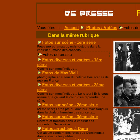
Vous êtes ici :
Accueil
Photos / Vidéos
Fotos de
Dans la même rubrique
Fotos sur scène - 1ère série
Fotos pro ou amateur, mais toujours dans la
chaleur humaine des concerts...
Fotos de presse
Fotos diverses et variées - 1ère
série
Comme son nom l’indique...
Fotos de Max Well
photographe et auteur du célèbre livre scenes de
rock en France
Fotos diverses et variées - 2ème
série
Comme son nom l’indique... Le retour ! Et je vous
assure que ça vaut le coup d’en reprendre une
série.
Fotos sur scène - 2ème série
(2ème série) Fotos pro ou amateur, mais toujours
dans la chaleur humaine des concerts...
Fotos sur scène - 3ème série
Encrore et toujours dans la chaleur des
concerts.... 3ème série
Fotos arrachées à Domi
Cet album contient des fotos que Domi nous a
donné afin de les publier...