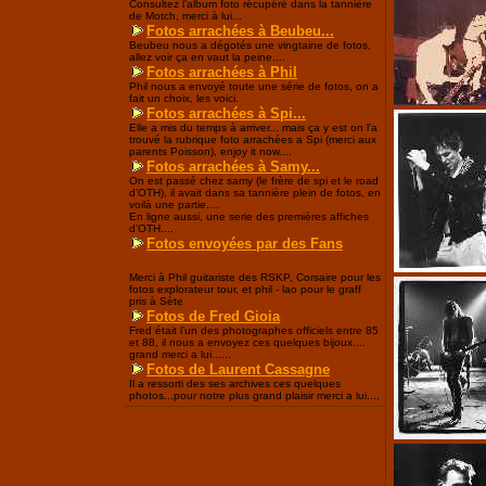
Consultez l’album foto récupéré dans la tannière
de Motch, merci à lui...
Fotos arrachées à Beubeu...
Beubeu nous a dégotés une vingtaine de fotos,
allez voir ça en vaut la peine....
Fotos arrachées à Phil
Phil nous a envoyé toute une série de fotos, on a
fait un choix, les voici.
Fotos arrachées à Spi...
Elle a mis du temps à arriver... mais ça y est on l’a
trouvé la rubrique foto arrachées a Spi (merci aux
parents Poisson), enjoy it now....
Fotos arrachées à Samy...
On est passé chez samy (le frère de spi et le road
d’OTH), il avait dans sa tannière plein de fotos, en
voilà une partie....
En ligne aussi, une serie des premières affiches
d’OTH....
Fotos envoyées par des Fans
Merci à Phil guitariste des RSKP, Corsaire pour les
fotos explorateur tour, et phil - lao pour le graff
pris à Sète
Fotos de Fred Gioia
Fred était l’un des photographes officiels entre 85
et 88, il nous a envoyez ces quelques bijoux....
grand merci a lui......
Fotos de Laurent Cassagne
Il a ressorti des ses archives ces quelques
photos...pour notre plus grand plaisir merci a lui....