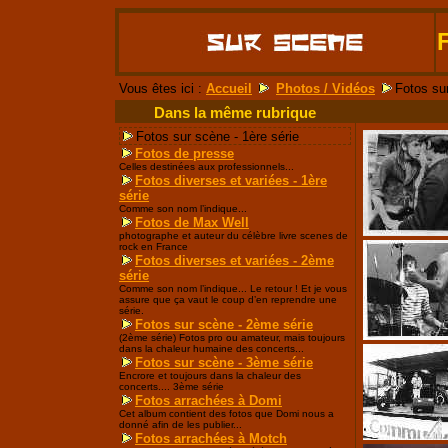
Vous êtes ici :
Accueil
Photos / Vidéos
Fotos sur
Dans la même rubrique
Fotos sur scène - 1ère série
Fotos de presse
Celles destinées aux professionnels...
Fotos diverses et variées - 1ère
série
Comme son nom l’indique...
Fotos de Max Well
photographe et auteur du célèbre livre scenes de
rock en France
Fotos diverses et variées - 2ème
série
Comme son nom l’indique... Le retour ! Et je vous
assure que ça vaut le coup d’en reprendre une
série.
Fotos sur scène - 2ème série
(2ème série) Fotos pro ou amateur, mais toujours
dans la chaleur humaine des concerts...
Fotos sur scène - 3ème série
Encrore et toujours dans la chaleur des
concerts.... 3ème série
Fotos arrachées à Domi
Cet album contient des fotos que Domi nous a
donné afin de les publier...
Fotos arrachées à Motch