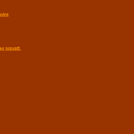
toire
au squatt.