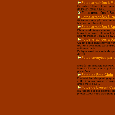
Fotos arrachées à M
Consultez l’album foto récupéré
de Motch, merci à lui...
Fotos arrachées à Beu
Fotos arrachées à Ph
Phil nous a envoyé toute une sé
fait un choix, les voici.
Fotos arrachées à Spi
Elle a mis du temps à arriver... m
trouvé la rubrique foto arrachée
parents Poisson), enjoy it now...
Fotos arrachées à Sa
On est passé chez samy (le frèr
d’OTH), il avait dans sa tannièr
voilà une partie....
En ligne aussi, une serie des p
d’OTH....
Fotos envoyées par 
Merci à Phil guitariste des RSKP
fotos explorateur tour, et phil - l
pris à Sète
Fotos de Fred Gioia
Fred était l’un des photographes
et 88, il nous a envoyez ces que
grand merci a lui......
Fotos de Laurent Ca
Il a ressorti des ses archives c
photos...pour notre plus grand pla