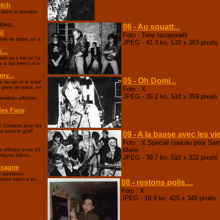
otch
 dans la tannière
beu...
06 - Au squatt...
il
Foto : Tony Iacoponelli
rie de fotos, on a
JPEG - 41.3 ko, 510 x 363 pixels
...
ais ça y est on l’a
s a Spi (merci aux
.
my...
05 - Oh Domi...
e de spi et le road
e plein de fotos, en
Foto : X
JPEG - 35.2 ko, 510 x 359 pixels
remières affiches
des Fans
, Corsaire pour les
ao pour le graff
09 - A la basse avec les vi
Foto : X Special coucou pour Sam
Marie
 officiels entre 85
lques bijoux....
JPEG - 39.7 ko, 510 x 322 pixels
ssagne
es quelques
isir merci a lui....
08 - restons polis....
Foto : X
JPEG - 18.9 ko, 425 x 349 pixels