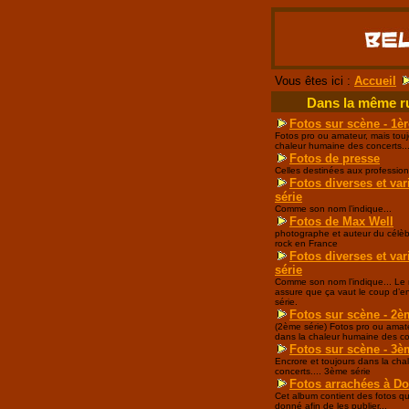
Vous êtes ici :
Accueil
Dans la même r
Fotos sur scène - 1èr
Fotos pro ou amateur, mais touj
chaleur humaine des concerts..
Fotos de presse
Celles destinées aux profession
Fotos diverses et var
série
Comme son nom l’indique...
Fotos de Max Well
photographe et auteur du célèb
rock en France
Fotos diverses et var
série
Comme son nom l’indique... Le r
assure que ça vaut le coup d’e
série.
Fotos sur scène - 2è
(2ème série) Fotos pro ou amate
dans la chaleur humaine des co
Fotos sur scène - 3è
Encrore et toujours dans la cha
concerts.... 3ème série
Fotos arrachées à D
Cet album contient des fotos q
donné afin de les publier...