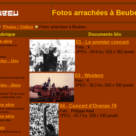
Fotos arrachées à Beube
Photos / Vidéos
Fotos arrachées à Beubeu...
ubrique
Documents liés
e série
01 - Le premier concert
ours dans la
Foto : X
.
JPEG - 43.6 ko, 510 x 362 pixels
nels...
iées - 1ère
03 - Western
re livre scenes de
Foto : X
iées - 2ème
JPEG - 30.2 ko, 510 x 332 pixels
etour ! Et je vous
n reprendre une
me série
04 - Concert d’Orange 79
ur, mais toujours
Foto : Philippe Abel
ncerts...
JPEG - 43.7 ko, 329 x 510 pixels
me série
leur des
omi
ue Domi nous a