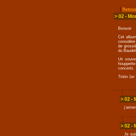
[
Retour
> 02 - Mo
Bonsoir
Cet album
considère
de grossi
du Baudela
Un souve
houppette
concerts.
Tintin 1er
> 02 -
j’aime
> 02 -
Je sui