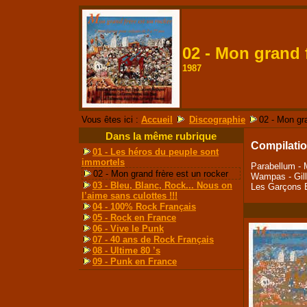
02 - Mon grand 
1987
Vous êtes ici :
Accueil
Discographie
02 - Mon gra
Dans la même rubrique
Compilatio
01 - Les héros du peuple sont
immortels
Parabellum - 
02 - Mon grand frère est un rocker
Wampas - Gill
03 - Bleu, Blanc, Rock... Nous on
Les Garçons 
l’aime sans culottes !!!
04 - 100% Rock Français
05 - Rock en France
06 - Vive le Punk
07 - 40 ans de Rock Français
08 - Ultime 80 ’s
09 - Punk en France