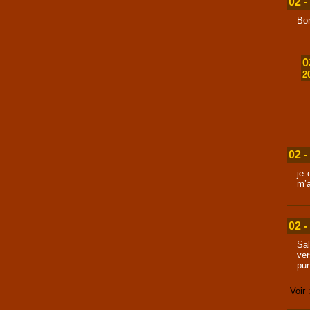
02 -
Bon
0
2
02 -
je 
m’a
02 -
Sa
ver
pun
Voir 