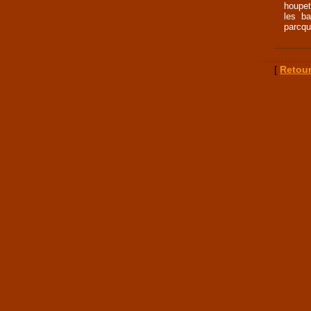
houpet
les ba
parcqu
[
Retour