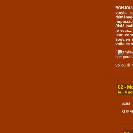
BONJOU
vinyle, 
déménage
impossibl
(dslé jsa
le veux..
leur con
souvien 
voila ca 
(
que parabe
voilou !!!
02 - M
le : 4 a
Salut,
SUPER 