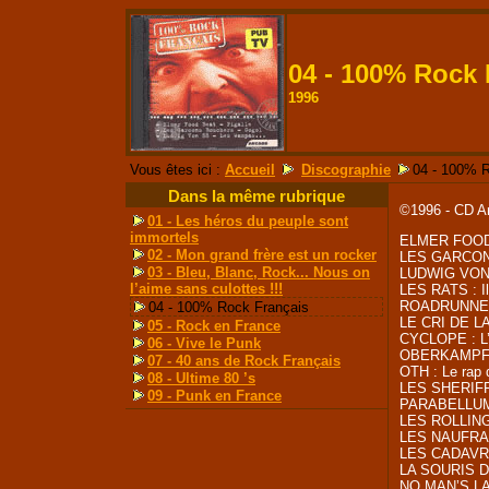
04 - 100% Rock 
1996
Vous êtes ici :
Accueil
Discographie
04 - 100% 
Dans la même rubrique
©1996 - CD A
01 - Les héros du peuple sont
immortels
ELMER FOOD 
02 - Mon grand frère est un rocker
LES GARCONS
03 - Bleu, Blanc, Rock... Nous on
LUDWIG VON 8
l’aime sans culottes !!!
LES RATS : Il 
ROADRUNNERS
04 - 100% Rock Français
LE CRI DE L
05 - Rock en France
CYCLOPE : L’
06 - Vive le Punk
OBERKAMPF : 
07 - 40 ans de Rock Français
OTH : Le rap 
08 - Ultime 80 ’s
LES SHERIFF 
09 - Punk en France
PARABELLUM :
LES ROLLING 
LES NAUFRAG
LES CADAVRE
LA SOURIS DE
NO MAN’S LA