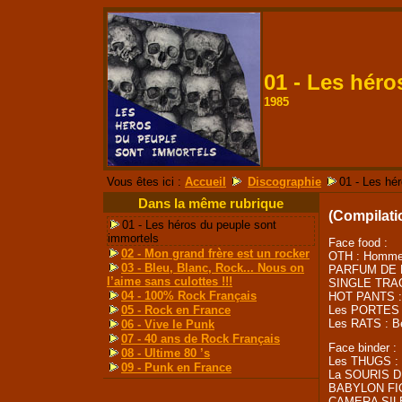
01 - Les héro
1985
Vous êtes ici :
Accueil
Discographie
01 - Les hé
Dans la même rubrique
(Compilati
01 - Les héros du peuple sont
immortels
Face food :
02 - Mon grand frère est un rocker
OTH :
Homme 
03 - Bleu, Blanc, Rock... Nous on
PARFUM DE F
l’aime sans culottes !!!
SINGLE TRACK
04 - 100% Rock Français
HOT PANTS :
Les PORTES
05 - Rock en France
Les RATS : Bé
06 - Vive le Punk
07 - 40 ans de Rock Français
Face binder :
08 - Ultime 80 ’s
Les THUGS :
09 - Punk en France
La SOURIS D
BABYLON FIGH
CAMERA SILEN