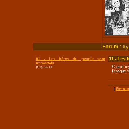
Forum :
i
l y
01 - Les 
01 - Les héros du peuple sont
immortels
Compil my
(1/1), par lol
l’epoque A
[
Retour