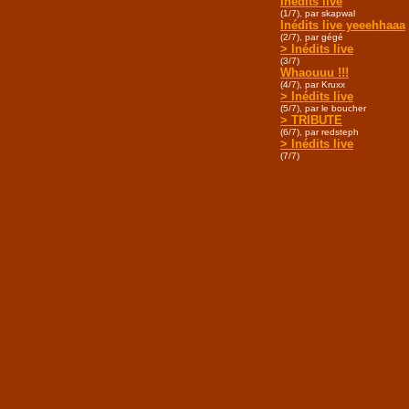
Inédits live
(1/7), par skapwal
Inédits live yeeehhaaa
(2/7), par gégé
> Inédits live
(3/7)
Whaouuu !!!
(4/7), par Kruxx
> Inédits live
(5/7), par le boucher
> TRIBUTE
(6/7), par redsteph
> Inédits live
(7/7)