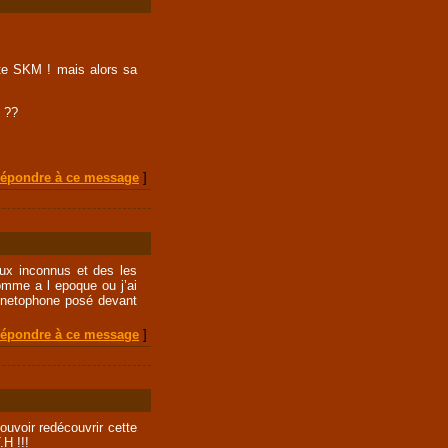
cite SKM ! mais alors sa
s ??
épondre à ce message
]
aux inconnus et des les
mme a l epoque ou j’ai
gnetophone posé devant
épondre à ce message
]
ouvoir redécouvrir cette
.H !!!