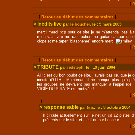
[
R
[
Retour au début des commentaires
]
> Inédits live
par
le boucher
, le : 5 mars 2005
merci merci bcp pour ce site je ne m’attendai pas à tr
m’en vais vite me raccrocher ma guitare autour du c
clope et me taper "blaspheme" encore merci
[
R
[
Retour au début des commentaires
]
> TRIBUTE
par
redsteph
, le : 19 juin 2004
AH c’est du bon boulot ce site, j’aurais pas cru que je 
inédits d’OTH... Maintenant il ne manque plus qu’à pré
les groupes ne devraient pas manquer à l’appel (de l
VIGIE DU PIRATE est motivée !
[
R
> response sable
par
kris
, le : 8 octobre 2004
Il circule actuellement sur le net un cd 12 pistes d
présents sur le site, et c’est du pur bonheur
[
R