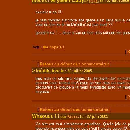
Inédits live yeeehhaaa
par
gégé
, le : 27 août 2006
exelent tt sa !!!
je suis tomber sur votre site grace a un liens sur le 
veut dc dire ke le rock’n’roll n’est pas mort ??
genial tt sa ! ... alors a con un bon ptits concert les gar
Voir :
the hopela !
[
R
[
Retour au début des commentaires
]
> Inédits live
le : 30 juillet 2005
tres bien ce site tres surpris de decouvrir des morce
ecouter sous format mp3 avec un son bien pourave co
decouvert ce groupe a la radio enregistré avec un ma
le poste
[
R
[
Retour au début des commentaires
]
Whaouuu !!!
par
Kruxx
, le : 27 juin 2005
Ce site est tout simplement grandiose. Quelle joie de p
légende incontournable du rock n’roll français qu’est O.T