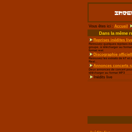
Vous êtes ici :
Accueil
Dans la même r
Reprises inédites liv
Retrouvez quelques reprises iné
groupe, à télécharger au format
format real.
Discographie officiel
Retrouvez les extraits de k7 et
Real...
Annonces concerts r
Deux annonces de concert pour
télécharger au format MP3
Inédits live