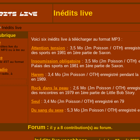
Inédits live
Inédits live
ubrique
Voici six inédits live à télécharger au format MP3 :
e
dites live du
Attention tension
: 3,5 Mo (Jm Poisson / OTH) enregistré
 MP3 ou à lire au
des sports en 1981 en 1ère partie de Saxon.
le
Insoumission obligatoire
: 3,5 Mo (Jm Poisson / OTH) enr
 de 45T au format
Palais des sports en 1981 en 1ère partie de Saxon.
adio
 radio, à
Harem
: 3,4 Mo (Jm Poisson / OTH) enregistré pendant la
en 1989.
Rock dans la peau
: 2,6 Mo (Jm Poisson / OTH) enregistr
des rencontres en 1979 en 1ère partie de Little Bob Story.
Seul
: 3,4 Mo (Jm Poisson / OTH) enregistré en 79
Du sang du sexe
: 5,3 Mo (Jm Poisson / OTH) enregistré e
Forum :
i
l y a 8 contribution(s) au forum.