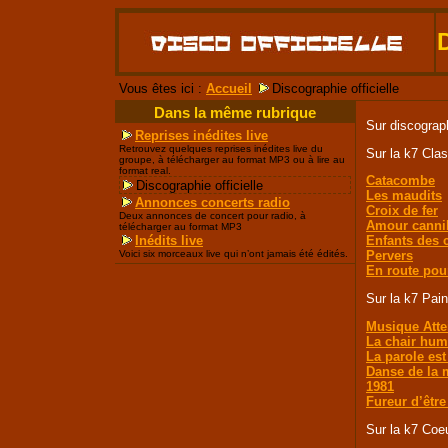
Vous êtes ici :
Accueil
Discographie officielle
Dans la même rubrique
Sur discographi
Reprises inédites live
Retrouvez quelques reprises inédites live du
Sur la k7 Cla
groupe, à télécharger au format MP3 ou à lire au
format real.
Catacombe
Discographie officielle
Les maudits
Annonces concerts radio
Croix de fer
Deux annonces de concert pour radio, à
Amour canni
télécharger au format MP3
Inédits live
Enfants des c
Voici six morceaux live qui n’ont jamais été édités.
Pervers
En route pour
Sur la k7 Pai
Musique Atte
La chair hum
La parole est
Danse de la 
1981
Fureur d’être
Sur la k7 Coe