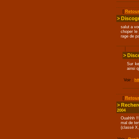
[
Retour
> Discogr
salut a v
choper le 
rage de p
> Disco
Sur ke
ainsi 
Voir :
ht
[
Retour
> Recher
2004
Ouahhh !!
mal de tem
(classé X,