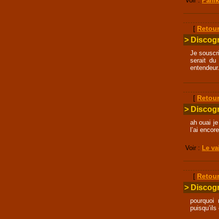
Voir :
Panik
[
Retour
> Discogr
Je souscr
serait du
entendeur.
[
Retour
> Discogr
ah ouai je
l’ai encor
Voir :
Le va
[
Retour
> Discogr
pourquoi 
puisqu’ils