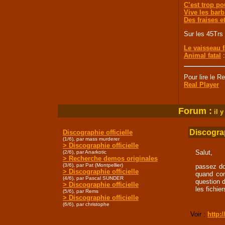
C’est trop po
Vive les barb
Des fraises e
Sur les 45Trs 
Le vaisseau 
Animal fatal
:
Pour lire le R
Real Player
Forum :
i
l y
Discograp
Discographie officielle
(1/6), par mass murderer
> Discographie officielle
Salut,
(2/6), par Anarkotic
> Recherche demos originales
(3/6), par Pat (Montpellier)
passez do
> Discographie officielle
quand com
(4/6), par Pascal SUNDER
question 
> Discographie officielle
les fichier
(5/6), par Rems
> Discographie officielle
(6/6), par christophe
Voir :
http: