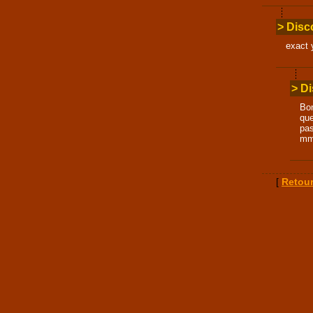
> Disco
exact 
> Di
Bon
que
pa
mm
[
Retour