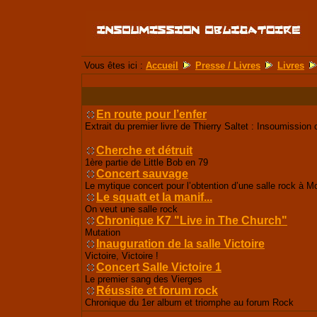
Vous êtes ici :
Accueil
Presse / Livres
Livres
En route pour l’enfer
Extrait du premier livre de Thierry Saltet : Insoumission o
Cherche et détruit
1ère partie de Little Bob en 79
Concert sauvage
Le mytique concert pour l’obtention d’une salle rock à Mo
Le squatt et la manif...
On veut une salle rock
Chronique K7 "Live in The Church"
Mutation
Inauguration de la salle Victoire
Victoire, Victoire !
Concert Salle Victoire 1
Le premier sang des Vierges
Réussite et forum rock
Chronique du 1er album et triomphe au forum Rock