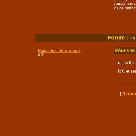
Aunay aux dr
d’une perfo
Forum :
i
l y
Réussite 
Réussite et forum rock
(1/1)
merci thie
R C et se
[
Retour