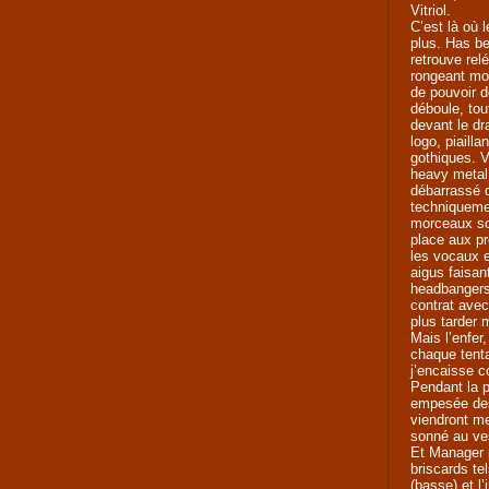
Vitriol.
C’est là où 
plus. Has b
retrouve rel
rongeant mon
de pouvoir 
déboule, to
devant le dr
logo, piailla
gothiques. V
heavy metal,
débarrassé d
techniqueme
morceaux son
place aux pr
les vocaux e
aigus faisan
headbangers
contrat avec
plus tarder 
Mais l’enfer,
chaque tenta
j’encaisse 
Pendant la p
empesée des
viendront m
sonné au ves
Et Manager 
briscards te
(basse) et l