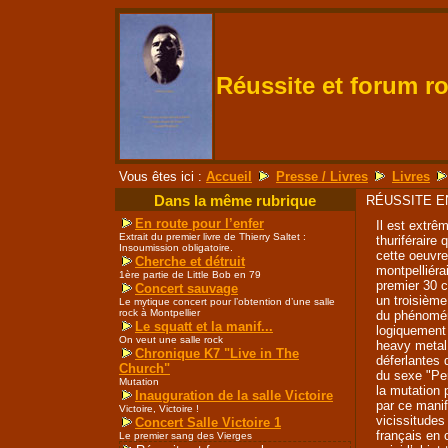
Réussite et forum r
Vous êtes ici :
Accueil
Presse / Livres
Livres
Dans la même rubrique
RÉUSSITE E
En route pour l’enfer
Il est extrê
Extrait du premier livre de Thierry Saltet :
thuriféraire 
Insoumission obligatoire.
cette oeuvre
Cherche et détruit
montpelliérai
1ère partie de Little Bob en 79
premier 30
Concert sauvage
un troisième
Le mytique concert pour l’obtention d’une salle
rock à Montpellier
du phénoméne
Le squatt et la manif...
logiquement 
On veut une salle rock
heavy metal
Chronique K7 "Live in The
déferlantes 
Church"
du sexe "Per
Mutation
la mutation 
Inauguration de la salle Victoire
par ce mani
Victoire, Victoire !
vicissitude
Concert Salle Victoire 1
français en 
Le premier sang des Vierges