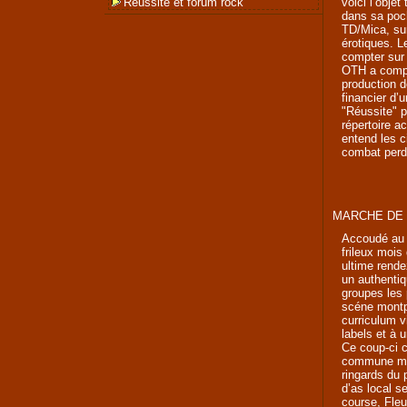
Réussite et forum rock
voici l’objet
dans sa poch
TD/Mica, sur
érotiques. L
compter sur 
OTH a compr
production d
financier d’u
"Réussite" p
répertoire a
entend les 
combat perd
MARCHE DE 
Accoudé au c
frileux moi
ultime rende
un authentiq
groupes les 
scéne montpe
curriculum v
labels et à u
Ce coup-ci c
commune me
ringards du 
d’as local 
course, Fle