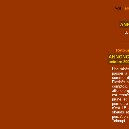
Voir :
al
ANN
rdv
[
Retour
ANNONCE 
octobre 20
Une misère
passer à 
comme des
Flashés au
comptoir.
attendre 
est rentr
prune et 
permettre 
c’est LE 
skeuds et
peu. Alor
Tchoupi.