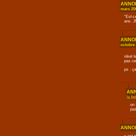
ANNONC
mars 20
"Est-c
ans. J
ANNONC
octobre
nikel l
pas ces
ps : ç
ANN
la fe
on 
pas
ANNONC
c est 