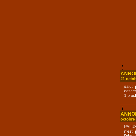
ANNONC
21 octo
salut 
descen
1 pro
ANNONC
octobre
PALUS 
n’est 
l’abse