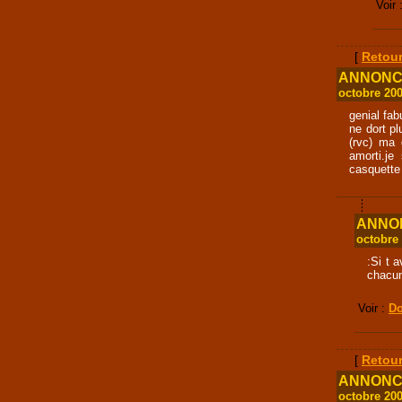
Voir 
[
Retour
ANNONCE 
octobre 20
genial fab
ne dort pl
(rvc) ma 
amorti.je
casquette
ANNONC
octobre
:Si t 
chacun
Voir :
Do
[
Retour
ANNONCE 
octobre 20