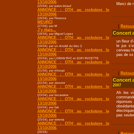
13/10/2006
Merci de n
(15/34), par palus kinauf
ANNONCE : OTH au rockstore le
13/10/2006
(16/34), par Florence
MEURCI
[
Retour
(17/34), par M
J’y étais...
Concert 
(18/34), par Miguel Lopez
ANNONCE : OTH au rockstore le
un fleur d
13/10/2006
le jus s’
(19/34), par un révolté du bloc Z
ANNONCE : OTH au rockstore le
cerveau h
13/10/2006
pas de ss 
(20/34), par LORAN RVC et SOFI RVCETTE
ANNONCE : OTH au rockstore le
13/10/2006
(21/34), par tchoupi
[
Retour
ANNONCE : OTH au rockstore le
13/10/2006
Concert 
(22/34), par zizoune
2007
ANNONCE : OTH au rockstore le
13/10/2006
Ah les vi
(23/34), par becassine
commande
ANNONCE : OTH au rockstore le
réponses 
13/10/2006
obsédant
(24/34), par fab
électriqu
ANNONCE : OTH au rockstore le
pas seulem
13/10/2006
(25/34), par ixtrenia
ANNONCE : OTH au rockstore le
13/10/2006
(26/34)
[
Retour