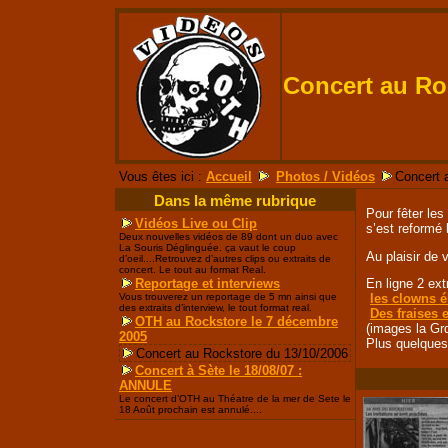
Concert au Ro
Vous êtes ici :
Accueil
Photos / Vidéos
Concert 
Dans la même rubrique
Pour fêter le
Vidéos Live ou Clip
s’est reformé 
Deux nouvelles vidéos de 89 dont un duo avec
La Souris Déglinguée. ça vaut le coup
Au plaisir de 
d’oeil....Retrouvez d’autres clips ou extraits de
concert. Le tout au format Real.
Reportage et interviews
En ligne 2 ext
Vous trouverez un reportage de 5 mn ainsi que
les clowns é
des extraits d’interview, le tout format real.
Des fraises 
OTH au Rockstore le 7 décembre
(images la Grd
2005
Plus quelques 
Concert au Rockstore du 13/10/2006
Concert à Sète le 18/08/07 :
ANNULE
Le concert d’OTH au Théatre de la mer de Sete le
18 Août prochain est annulé....