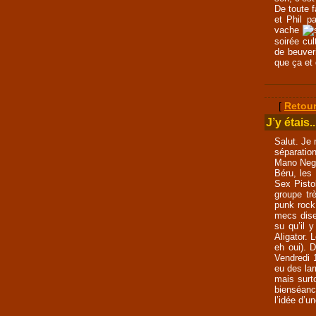
De toute 
et Phil p
vache
soirée cul
de beuver
que ça et 
[
Retour
J’y étais..
Salut. Je 
séparation
Mano Negr
Béru, les
Sex Pist
groupe tr
punk rock
mecs disen
su qu’il 
Aligator. 
eh oui). D
Vendredi 
eu des la
mais surto
bienséance
l’idée d’u