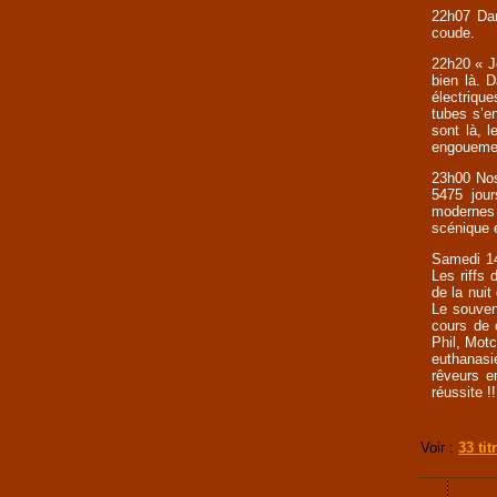
22h07 Dan
coude.
22h20 « Je
bien là. 
électriqu
tubes s’e
sont là, 
engouemen
23h00 Nos
5475 jour
modernes
scénique e
Samedi 14
Les riffs
de la nuit
Le souveni
cours de 
Phil, Motc
euthanas
rêveurs e
réussite !!
Voir :
33 tit