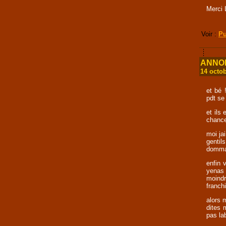
Merci 
Voir :
Pu
ANNONC
14 octo
et bé 
pdt se 
et ils
chance
moi jai
genti
dommag
enfin 
yenas 
moindr
franchi
alors 
dites 
pas la