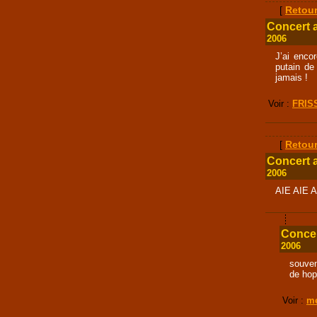
[
Retour
Concert 
2006
J’ai enco
putain de
jamais !
Voir :
FRIS
[
Retour
Concert 
2006
AIE AIE AI
Concer
2006
souven
de hop 
Voir :
me