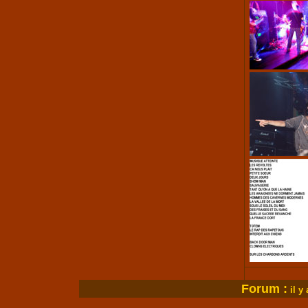
Forum :
i
l y