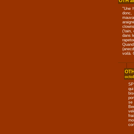
OTH au
"Une h
donc, 
mauvai
araign
clowns
(’tain,
dans l
rapeto
Quand
(anecd
voilà.
OTH
octo
SPI
qui
bis
por
se
Be
vel
fr
mor
con