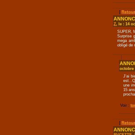
[
Retour
ANNONCE 
Z
, le : 14 
SUPER, Me
Surprise 
mega ambi
obligé de 
ANNONC
octobre
J’ai b
est...
une inv
15 ans
procha
Voir :
to
[
Retour
ANNONCE 
RVCETTE
,