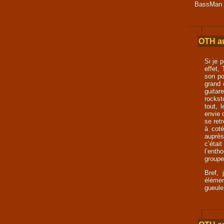
BassMan
OTH au
Si je 
effet,
son po
grand 
guitar
rockst
tout, 
envie 
se ret
à coté
auprès
c’étai
l’enth
groupe
Bref, 
éléme
gueule 