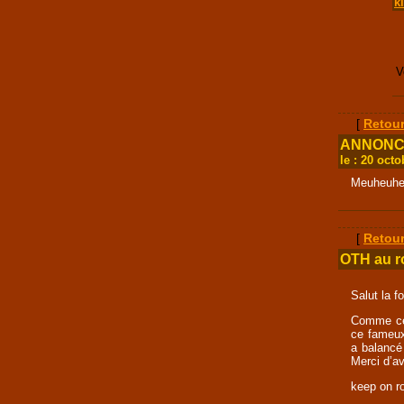
k
V
[
Retour
ANNONCE 
le : 20 oct
Meuheuheu.
[
Retour
OTH au ro
Salut la fo
Comme cer
ce fameux 
a balancé
Merci d’av
keep on ro