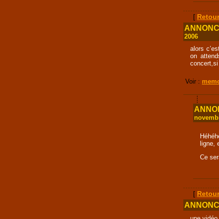
[
Retour
ANNONCE 
2006
alors c’e
on attend
concert,si
Voir :
memo
ANNONC
novembr
Héhéhé
ligne, 
Ce ser
[
Retour
ANNONCE 
une vidéo