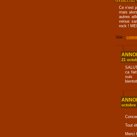
Ce n’est p
mais alor
autres ai
venus san
rock ! MER
Voir :
comme
ANNONC
21 octo
SALUT
ca fai
suis 
biento
ANNONC
octobre
Concer
Tout ét
Merci