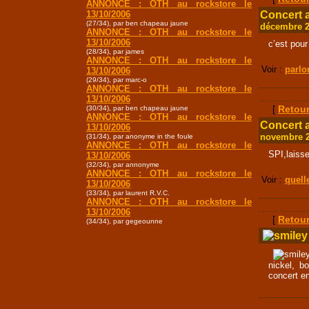
ANNONCE : OTH au rockstore le
13/10/2006
Concert 
(27/34), par ben chapeau jaune
décembre 
ANNONCE : OTH au rockstore le
13/10/2006
c’est pou
(28/34), par james
ANNONCE : OTH au rockstore le
Voir :
parlo
13/10/2006
(29/34), par marc-o
ANNONCE : OTH au rockstore le
13/10/2006
(30/34), par ben chapeau jaune
[
Retour
ANNONCE : OTH au rockstore le
Concert 
13/10/2006
novembre 
(31/34), par anonyme in the foule
ANNONCE : OTH au rockstore le
SPI,laisse
13/10/2006
(32/34), par annonyme
ANNONCE : OTH au rockstore le
Voir :
quell
13/10/2006
(33/34), par laurent R.V.C.
ANNONCE : OTH au rockstore le
13/10/2006
[
Retour
(34/34), par gegeounne
nickel, b
concert en