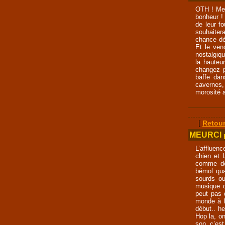
OTH ! Mer
bonheur !
de leur f
souhaitera
chance déj
Et le ven
nostalgiqu
la hauteu
changez p
baffe dan
cavernes,
morosité 
[
Retour
MEURCI
L’affluen
chien et l
comme des
bémol qu
sourds o
musique d
peut pas d
monde à la
début.. he
Hop la, on
son, c’est