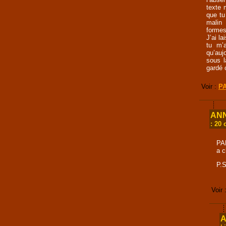
texte 
que tu
malin 
formes
J’ai la
tu m’a
qu’auj
sous l
gardé 
Voir :
PA
ANN
: 20 
PAL
a c
P.S
Voir 
A