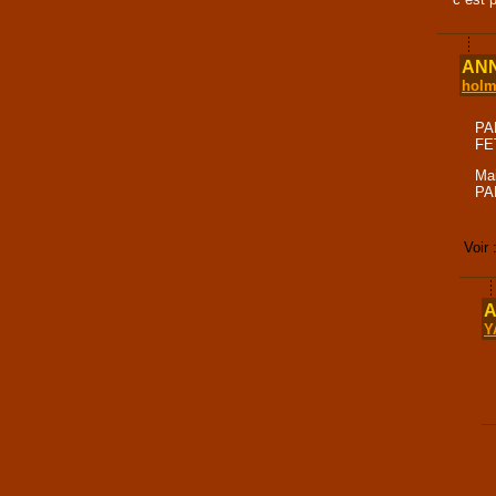
ANN
hol
PA
FET
Ma
PA
Voir 
A
Y