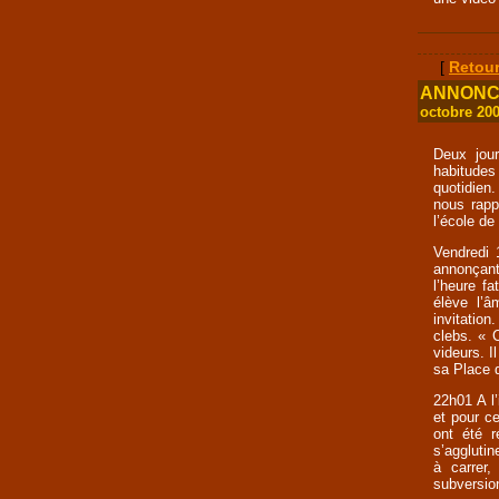
[
Retour
ANNONCE 
octobre 20
Deux jour
habitudes
quotidien.
nous rapp
l’école de 
Vendredi 
annonçant
l’heure f
élève l’â
invitation
clebs. « C
videurs. I
sa Place 
22h01 A l’
et pour c
ont été r
s’agglutin
à carrer,
subversion