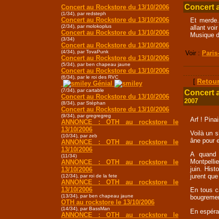
Concert 
Concert au Rockstore du 13/10/2006
(1/34), par redsteph
Concert au Rockstore du 13/10/2006
Et merde.
(2/34), par molokoplus
allant voi
Concert au Rockstore du 13/10/2006
Musique de
(3/34)
Concert au Rockstore du 13/10/2006
(4/34), par TovaPunk
Voir :
Paris
Concert au Rockstore du 13/10/2006
(5/34), par ben chapeau jaune
Concert au Rockstore du 13/10/2006
(6/34), par le roi des RVC
[
Retour
Génial
(7/34), par cartable
Concert 
Concert au Rockstore du 13/10/2006
2007
(8/34), par Stéphan
Concert au Rockstore du 13/10/2006
(9/34), par gregregreg
Arf ! Pinai
ANNONCE : OTH au rockstore le
13/10/2006
Voilà un s
(10/34), par zeb
âne pour e
ANNONCE : OTH au rockstore le
13/10/2006
A quand 
(11/34)
Montpellie
ANNONCE : OTH au rockstore le
juin. Hist
13/10/2006
jurent que
(12/34), par roi de la fete
ANNONCE : OTH au rockstore le
13/10/2006
En tous ca
(13/34), par ben chapeau jaune
bougremen
OTH au rockstore le 13/10/2006
(14/34), par BassMan
En espéra
ANNONCE : OTH au rockstore le