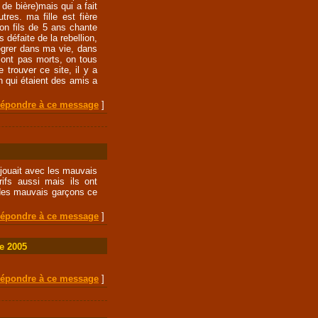
 de bière)mais qui a fait
res. ma fille est fière
on fils de 5 ans chante
 défaite de la rebellion,
ntégrer dans ma vie, dans
sont pas morts, on tous
 trouver ce site, il y a
on qui étaient des amis a
épondre à ce message
]
e jouait avec les mauvais
rifs aussi mais ils ont
des mauvais garçons ce
épondre à ce message
]
re 2005
épondre à ce message
]