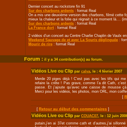
Dernier concert au rockstore fin 91
Sur des charbons ardents
: format Real
On a mis une deuxiéme version des charbons, filmé cette fo
mieux la chaleur et la folie qui régnait à ce moment là.... (
Sur des charbons ardents
: format Real
La France dort
: format Real
2 vidéos d’un concert au Centre Charlie Chaplin de Vaulx en
Weekend Sauvage de et avec La Souris déglinguée
: for
Mourir de rire
: format Real
Forum :
i
l y a 34 contribution(s) au forum.
Vidéos Live ou Clip
par
calva
, le : 4 février 2007
Merde 20 piges déjà ! C’est pas avec les tifs qui me
refaire la crête ! Pas grave, comme l’a dit Cath, c’es
passe. Et j’ajoute qu’avec une caisse de mousse ç
Merci pour les vidéos, les photos, mon ORL, mon coiffe
[
R
[
Retour au début des commentaires
]
Vidéos Live ou Clip
par
COUAC07
, le : 12 juin 200
putain,j’en ai 37et comme cath et d’autres,j’ai sillonné