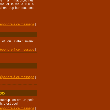
ave a macon,oth,les
sons et la vie a 100 a
uchers trop bon tous ces
épondre à ce message
]
..et oui c’était mieux
épondre à ce message
]
épondre à ce message
]
2005
eaucoup, on est un petit
h. c est cool
épondre à ce message
]