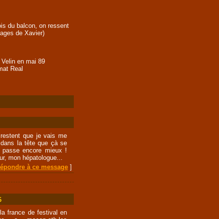
is du balcon, on ressent
images de Xavier)
 Velin en mai 89
mat Real
 restent que je vais me
t dans la tête que çà se
à passe encore mieux !
ur, mon hépatologue...
épondre à ce message
]
6
 la france de festival en