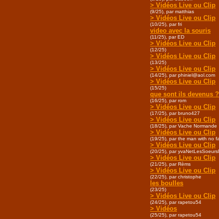
> Vidéos Live ou Clip
(9/25), par matthias
> Vidéos Live ou Clip
(10/25), par fri
video avec la souris
(11/25), par ED
> Vidéos Live ou Clip
(12/25)
> Vidéos Live ou Clip
(13/25)
> Vidéos Live ou Clip
(14/25), par phiniel@aol.com
> Vidéos Live ou Clip
(15/25)
que sont ils devenus ?
(16/25), par rom
> Vidéos Live ou Clip
(17/25), par bruno427
> Vidéos Live ou Clip
(18/25), par Vache Normande
> Vidéos Live ou Clip
(19/25), par the man with no f
> Vidéos Live ou Clip
(20/25), par yvaNetLesSoeurs
> Vidéos Live ou Clip
(21/25), par Rèms
> Vidéos Live ou Clip
(22/25), par christophe
les boulles
(23/25)
> Vidéos Live ou Clip
(24/25), par rapetou54
> Vidéos
(25/25), par rapetou54