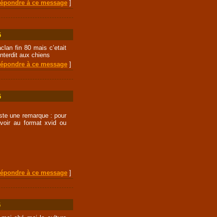
épondre à ce message
]
5
clan fin 80 mais c’etait
Interdit aux chiens
épondre à ce message
]
5
juste une remarque : pour
voir au format xvid ou
épondre à ce message
]
5