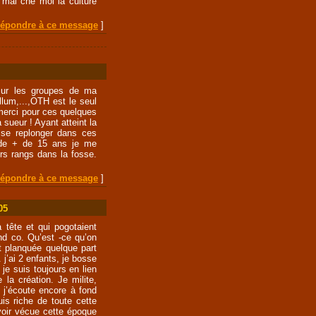
 mai ché moi la culture
épondre à ce message
]
t sur les groupes de ma
ellum,...,OTH est le seul
 merci pour ces quelques
 sueur ! Ayant atteint la
e se replonger dans ces
 de + de 15 ans je me
s rangs dans la fosse.
épondre à ce message
]
05
 tête et qui pogotaient
d co. Qu’est -ce qu’on
t planquée quelque part
. j’ai 2 enfants, je bosse
je suis toujours en lien
 la création. Je milite,
 j’écoute encore à fond
is riche de toute cette
avoir vécue cette époque