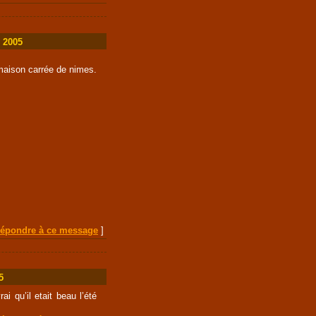
e 2005
maison carrée de nimes.
épondre à ce message
]
5
ai qu’il etait beau l’été