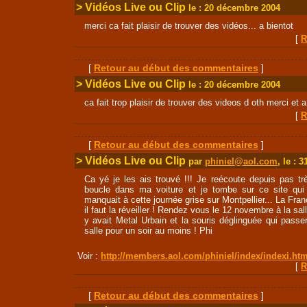
> Vidéos Live ou Clip
le : 20 décembre 2004
merci ca fait plaisir de trouver des vidéos... a bientot
[
R
[
Retour au début des commentaires
]
> Vidéos Live ou Clip
le : 20 décembre 2004
ca fait trop plaisir de trouver des videos d oth merci et a
[
R
[
Retour au début des commentaires
]
> Vidéos Live ou Clip
par
phiniel@aol.com
, le : 
Ca yé je les ais trouvé !!! Je reécoute depuis pas tr
boucle dans ma voiture et je tombe sur ce site qui 
manquait à cette journée grise sur Montpellier... La Fra
il faut la réveiller ! Rendez vous le 12 novembre à la salle
y avait Metal Urbain et la souris déglinguée qui passen
salle pour un soir au moins ! Phi
Voir :
http://members.aol.com/phiniel/index/indexi.htm
[
R
[
Retour au début des commentaires
]