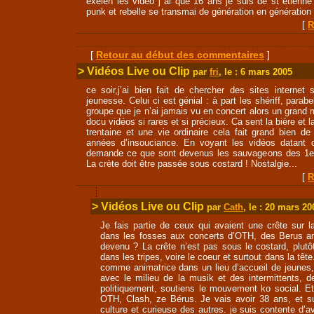
exelen les vidéo j ai que 16 ans je suis de st etienne
punk et rebelle se transmai de génération en génération
[
R
[
Retour au début des commentaires
]
> Vidéos Live ou Clip
par
fri
, le : 6 mars 2005
ce soir,j’ai bien fait de chercher des sites interne
jeunesse. Celui ci est génial : à part les shériff, parab
groupe que je n’ai jamais vu en concert alors un grand
docu vidéos si rares et si précieux. Ca sent la bière et la
trentaine et une vie ordinaire cela fait grand bien d
années d’insouciance. En voyant les vidéos datant
demande ce que sont devenus les sauvageons des 1er
La crète doit être passée sous costard ! Nostalgie...
[
R
> Vidéos Live ou Clip
par
Cath
, le : 20 mars 20
Je fais partie de ceux qui avaient une crête sur la
dans les fosses aux concerts d’OTH, des Berus an
devenu ? La crête n’est pas sous le costard, plutô
dans les tripes, voire le coeur et surtout dans la tête
comme animatrice dans un lieu d’accueil de jeunes, 
avec le milieu de la musik et des intermittents, de
politiquement, soutiens le mouvement ko social. Et
OTH, Clash, ze Bérus. Je vais avoir 38 ans, et su
culture et curieuse des autres. je suis contente d’