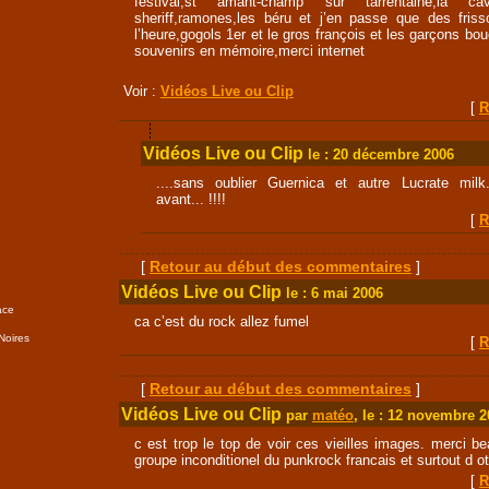
festival,st amant-champ sur tarrentaine,la c
sheriff,ramones,les béru et j’en passe que des fris
l’heure,gogols 1er et le gros françois et les garçons bo
souvenirs en mémoire,merci internet
Voir :
Vidéos Live ou Clip
[
R
Vidéos Live ou Clip
le : 20 décembre 2006
....sans oublier Guernica et autre Lucrate milk.
avant... !!!!
[
R
[
Retour au début des commentaires
]
Vidéos Live ou Clip
le : 6 mai 2006
ace
ca c’est du rock allez fumel
Noires
[
R
[
Retour au début des commentaires
]
Vidéos Live ou Clip
par
matéo
, le : 12 novembre 
c est trop le top de voir ces vieilles images. merci b
groupe inconditionel du punkrock francais et surtout d ot
[
R