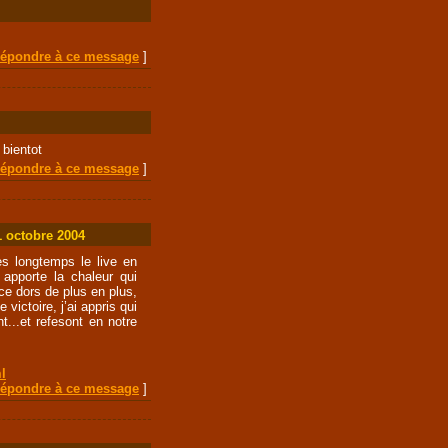
épondre à ce message
]
 bientot
épondre à ce message
]
31 octobre 2004
ès longtemps le live en
apporte la chaleur qui
nce dors de plus en plus,
 victoire, j’ai appris qui
t...et refesont en notre
l
épondre à ce message
]