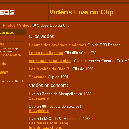
Vidéos Live ou Clip
Photos / Vidéos
Vidéos Live ou Clip
ubrique
Clips vidéos
ews
Homme des cavernes modernes
Clip de FR3 Rennes
 5 mn ainsi que
ormat real.
Le rap des Rapetou
Clip diffusé sur TV
 7 décembre
parce que ça nous plait
: Clip sur concert Coeur et Cuir M
e du
Les révoltés du Bloc B
: Clip de 1990
08/07 :
Showman
Clip de 1991
 la mer de Sete le
Vidéos en concert :
Live au Zenith de Montpellier en 1988
Sauvagerie
Live en 88 (festival de sexcles)
Blasphème
Live à la MCC de St Etienne en 1984
Des fraises et du sang
Interdit aux chiens