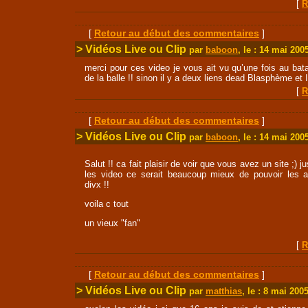
[
R
[
Retour au début des commentaires
]
> Vidéos Live ou Clip
par
baboon
, le : 14 mai 200
merci pour ces video je vous ait vu qu’une fois au bata
de la balle !! sinon il y a deux liens dead Blasphème et 
[
R
[
Retour au début des commentaires
]
> Vidéos Live ou Clip
par
baboon
, le : 14 mai 200
Salut !! ca fait plaisir de voir que vous avez un site ;) 
les video ce serait beaucoup mieux de pouvoir les a
divx !!
voila c tout
un vieux "fan"
[
R
[
Retour au début des commentaires
]
> Vidéos Live ou Clip
par
matthias
, le : 8 mai 200