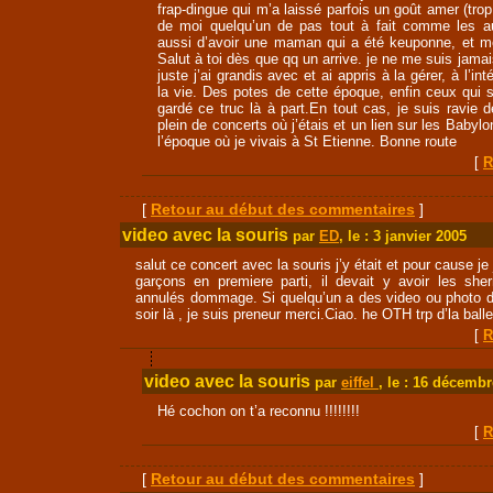
frap-dingue qui m’a laissé parfois un goût amer (trop
de moi quelqu’un de pas tout à fait comme les aut
aussi d’avoir une maman qui a été keuponne, et m
Salut à toi dès que qq un arrive. je ne me suis jamais
juste j’ai grandis avec et ai appris à la gérer, à l’i
la vie. Des potes de cette époque, enfin ceux qui 
gardé ce truc là à part.En tout cas, je suis ravie de
plein de concerts où j’étais et un lien sur les Babyl
l’époque où je vivais à St Etienne. Bonne route
[
R
[
Retour au début des commentaires
]
video avec la souris
par
ED
, le : 3 janvier 2005
salut ce concert avec la souris j’y était et pour cause j
garçons en premiere parti, il devait y avoir les sher
annulés dommage. Si quelqu’un a des video ou photo 
soir là , je suis preneur merci.Ciao. he OTH trp d’la balle
[
R
video avec la souris
par
eiffel
, le : 16 décemb
Hé cochon on t’a reconnu !!!!!!!!
[
R
[
Retour au début des commentaires
]