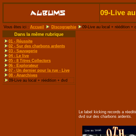
09-Live au
Vous êtes ici :
Accueil
Discographie
09-Live au local + réédition + 
Dans la même rubrique
01 - Réussite
02 - Sur des charbons ardents
03 - Sauvagerie
04 - Le live
05 - 8 Titres Collectors
06 - Explorateur
07 - Un dernier pour la rue - Live
08 - Anarchives
09-Live au local + réédition + dvd
Le label kicking records a réedit
dvd sur des charbons ardents.