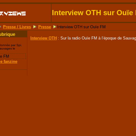
Interview OTH sur Ouïe
Presse / Livres
Presse
Interview OTH sur Ouïe FM
ubrique
Interview OTH
: Sur la radio Ouïe FM à l’époque de Sauvag
 donnée par Spi.
sauvages le
ïe FM
le fanzine