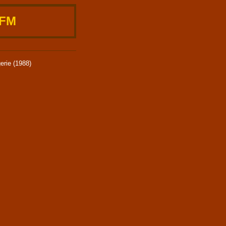
 FM
erie (1988)