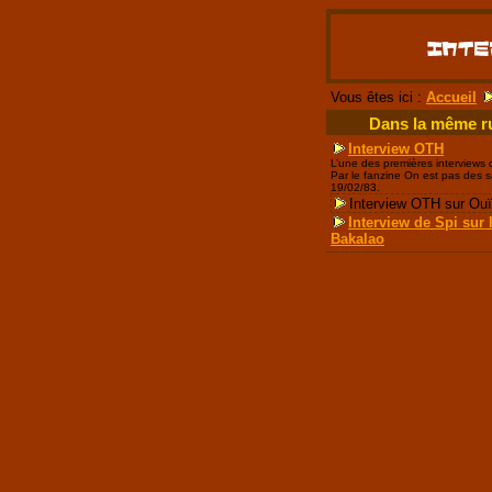
Vous êtes ici :
Accueil
Dans la même r
Interview OTH
L’une des premières interviews
Par le fanzine On est pas des 
19/02/83.
Interview OTH sur Ou
Interview de Spi sur 
Bakalao