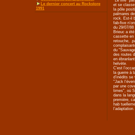
"Le live" pa
Le dernier concert au Rockstore
et se class
1991
la pôle posit
palmares de
rock. Est-il
fab-five n’o
du 29/07/88
Brieuc a été 
cassette en 
retouche, .p
complaisant
du "Sauvage
des routes 
en ébranlant
helvète.
C’est l’occa
la guerre à 
d’inédits se
"Jack l’évent
par une cov
times", où Sp
dans la lan
première, ca
hab tuelleme
l’adaptation.