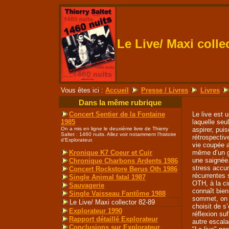
Le Live/ Maxi colle
Vous êtes ici :
Accueil
Presse / Livres
Livres
Dans la même rubrique
Le live est 
Concert Sentier de la Fontaine
laquelle seu
1985
aspirer, puis
On a mis en ligne le deuxième livre de Thierry
Saltet : 1460 nuits. Allez voir notamment l’histoire
rétrospectiv
d’Explorateur.
vie coupée a
même d’un gr
Kronique K7 Coeur et Cuir
une saignée.
Chronique Charbons Ardents 1986
stress accu
Concert Rockstore Berus Oth 1986
récurrentes
Single Animal fatal 1987
OTH, à la c
Sauvagerie
connaît bien
Single Vaisseau Fantôme 1988
sommet, on 
Le Live/ Maxi collector 82-89
choisit de s
Explorateur 1990
réflexion su
Rapport détaillé Explorateur
autre escala
Conclusions sur Explorateur