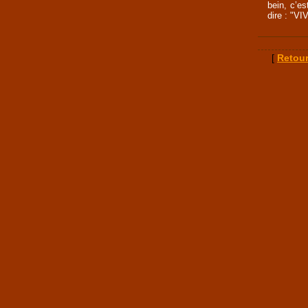
bein, c’es
dire : "V
[
Retour