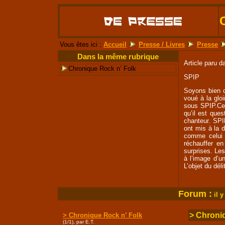
Vous êtes ici :
Accueil
Presse / Livres
Presse
Dans la même rubrique
Article paru 
Chronique Rock n’ Folk
SPIP
Soyons bien c
voué à la glo
sous SPIP.Cel
qu’il est que
chanteur. SPIP
ont mis à la d
comme celui c
réchauffer en
surprises. Les
à l’image d’u
L’objet du dél
Forum :
i
l y
> Chroni
> Chronique Rock n’ Folk
(1/1), par E.T.